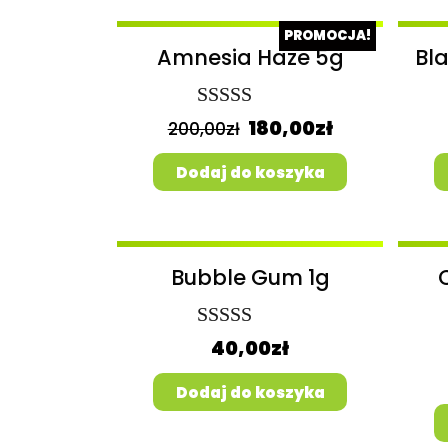
PROMOCJA!
Amnesia Haze 5g
Bl
Oceniony
180,00
zł
200,00
zł
5.00
na 5.
Dodaj do koszyka
Bubble Gum 1g
Oceniony
40,00
zł
5.00
na 5.
Dodaj do koszyka