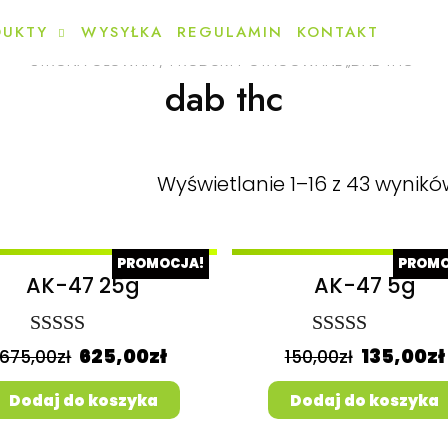
DUKTY
WYSYŁKA
REGULAMIN
KONTAKT
STRONA GŁÓWNA
/ PRODUKTY OTAGOWANE „DAB THC”
dab thc
Wyświetlanie 1–16 z 43 wynikó
PROMOCJA!
PROMO
AK-47 25g
AK-47 5g
Oceniony
Oceniony
625,00
zł
135,00
zł
675,00
zł
150,00
zł
5.00
na 5.
5.00
na 5.
Dodaj do koszyka
Dodaj do koszyka