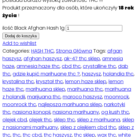
posiada bardzo wysoką zawartość THC !!!
Produkt przeznaczony dla osób, które ukończyły
18 rok
życia
!
ilość Black Afghan Hash 1g
Dodaj do koszyka
Add to wishlist
Categories:
HASH THC
,
Strona Główna
Tags:
afgan
haszysz
,
afghan haszysz
,
ak-47 thc sklep
,
amnesia
haze
,
amnesia haze thc
,
cbd thc
,
crystalline thc
,
dab
thc
,
gdzie kupić marihuanę thc ?
,
haszysz
,
holandia thc
,
krystalina thc
,
kryształ thc
,
lemon haze sklep
,
lemon
haze thc
,
marihuana sklep
,
marihuana thc
,
marihuana
z holandii
,
marijuana thc
,
maroco haszysz
,
moonrock
,
moonrock thc
,
najlepsza marihuana sklep
,
narkotyki
thc
,
nasiona konopii
,
nasiona marihuany
,
og kush thc
,
olejek cbd
,
olejek thc
,
sklep thc
,
sklep z marihuaną
,
sklep
z nasionami marihuany
,
sklep z olejkiem cbd thc
,
sklep z
thc
,
thc
,
thc cbd
,
thc haszysz
,
thc sklep
,
wax thc
,
white