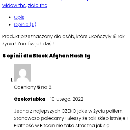
widow thc
,
zioło thc
Opis
Opinie (5)
Produkt przeznaczony dla osób, które ukończyły 18 rok
życia ! Zamów już dziś !
5 opinii dla
Black Afghan Hash 1g
Oceniony
5
na 5.
Czekotubka
–
10 lutego, 2022
Jedna z najlepszych CZEKO jakie w życiu paliłem.
Stanowczo polecamy ! Blessy że taki sklep istnieje !
Płatność w Bitcoin nie taka straszna jak się