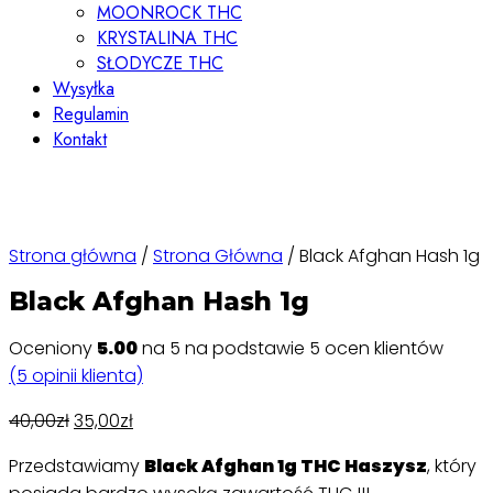
MOONROCK THC
KRYSTALINA THC
SŁODYCZE THC
Wysyłka
Regulamin
Kontakt
Strona główna
/
Strona Główna
/ Black Afghan Hash 1g
Black Afghan Hash 1g
Oceniony
5.00
na 5 na podstawie
5
ocen klientów
(
5
opinii klienta)
40,00
zł
35,00
zł
Przedstawiamy
Black Afghan 1g THC Haszysz
, który